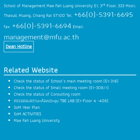
rd
School of Management Mae Fah Luang University
E1, 3
Floor, 333 Moo1,
+66(0)-5391-6695
Thasud,
Muang, Chiang Rai 57100
Tel.
+66(0)-5391-6694
fax.
Email:
management@mfu.ac.th
Dean Hotline
Related Website
Check the status of School’s main meeting room (E1-318)
Check the status of Small meeting room (E1-308/1)
Check the status of Consulting room
ตรวจสอบสถานะห้องประชุม TBE LAB (E1-Floor 4 -408)
SoM Year Plan
SoM ACTIVITIES
Mae Fah Luang University