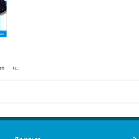
sri
111