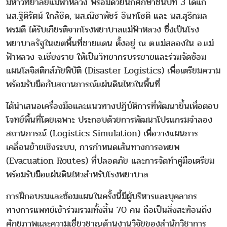
มหาวิทยาลัยแม่ฟ้าหลวง พร้อมด้วยนักศึกษาชั้นปีที่ 3 ได้แก่
นส.ฐิติรัตน์ ใกล้ชิด, นส.ณิชาพัชร์ อินทโชติ และ นส.สุธิกมล
พรมดี ได้รับเกียรติจากโรงพยาบาลแม่ฟ้าหลวง ซึ่งเป็นโรง
พยาบาลรัฐในเขตพื้นที่ชายแดน ตั้งอยู่ ณ ต.แม่สลองใน อ.แม่
ฟ้าหลวง จ.เชียงราย ให้เป็นวิทยากรบรรยายและร่วมจัดซ้อม
แผนโลจิสติกส์ภัยพิบัติ (Disaster Logistics) เพื่อเตรียมความ
พร้อมรับมือกับสถานการณ์แผ่นดินไหวในพื้นที่
ได้นำเสนอเครื่องมือและแนวทางปฏิบัติการที่พัฒนาขึ้นเพื่อตอบ
โจทย์พื้นที่โดยเฉพาะ ประกอบด้วยการพัฒนาโปรแกรมจำลอง
สถานการณ์ (Logistics Simulation) เพื่อวางแผนการ
เคลื่อนย้ายเชิงระบบ, การกำหนดเส้นทางการอพยพ
(Evacuation Routes) ที่ปลอดภัย และการจัดทำคู่มือเตรียม
พร้อมรับมือแผ่นดินไหวสำหรับโรงพยาบาล
การฝึกอบรมและซ้อมแผนในครั้งนี้มีผู้บริหารและบุคลากร
ทางการแพทย์เข้าร่วมรวมทั้งสิ้น 70 คน ถือเป็นสิ่งสะท้อนถึง
ศักยภาพและความเชี่ยวชาญด้านงานวิจัยของสำนักวิชาการ