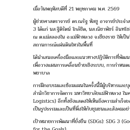
เมื่อวันพฤหัสบดีที่ 21 พฤษภาคม พ.ศ. 2569
ผู้ช่วยศาสตราจารย์ ดร.ณรัฐ หัสชู อาจารย์ประจำ
3 ได้แก่ นส.ฐิติรัตน์ ใกล้ชิด, นส.ณิชาพัชร์ อิน
ณ ต.แม่สลองใน อ.แม่ฟ้าหลวง จ.เชียงราย ให้เป็น
สถานการณ์แผ่นดินไหวในพื้นที่
ได้นำเสนอเครื่องมือและแนวทางปฏิบัติการที่พั
เพื่อวางแผนการเคลื่อนย้ายเชิงระบบ, การกำหนด
พยาบาล
การฝึกอบรมและซ้อมแผนในครั้งนี้มีผู้บริหารและ
สำนักวิชาการจัดการ มหาวิทยาลัยแม่ฟ้าหลวง ในศ
Logistics) อีกทั้งยังแสดงให้เห็นถึงความสำเร็
เป็นรูปธรรมและเป็นที่พึ่งให้กับชุมชนและสังคมอย่
เป้าหมายการพัฒนาที่ยั่งยืน (SDGs): SDG 3
for the Goals)