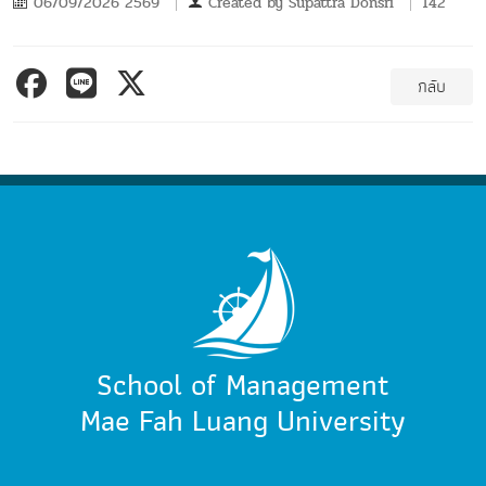
06/09/2026 2569
Created by
Supattra Donsri
142
กลับ
School of Management
Mae Fah Luang University