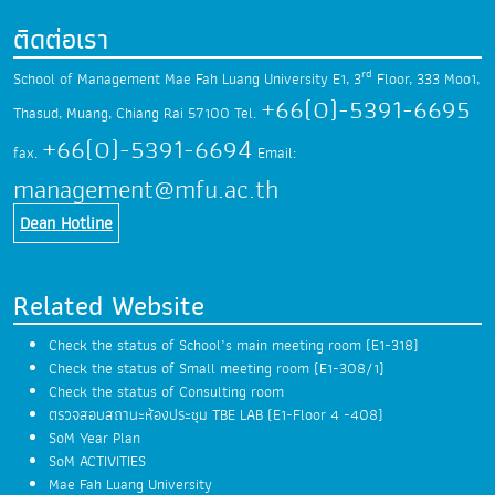
ติดต่อเรา
rd
School of Management Mae Fah Luang University
E1, 3
Floor, 333 Moo1,
+66(0)-5391-6695
Thasud,
Muang, Chiang Rai 57100
Tel.
+66(0)-5391-6694
fax.
Email:
management@mfu.ac.th
Dean Hotline
Related Website
Check the status of School’s main meeting room (E1-318)
Check the status of Small meeting room (E1-308/1)
Check the status of Consulting room
ตรวจสอบสถานะห้องประชุม TBE LAB (E1-Floor 4 -408)
SoM Year Plan
SoM ACTIVITIES
Mae Fah Luang University