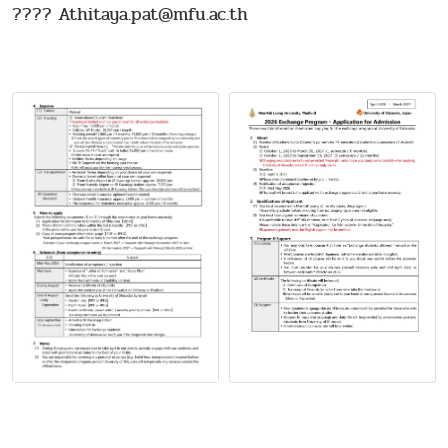
???? Athitaya.pat@mfu.ac.th