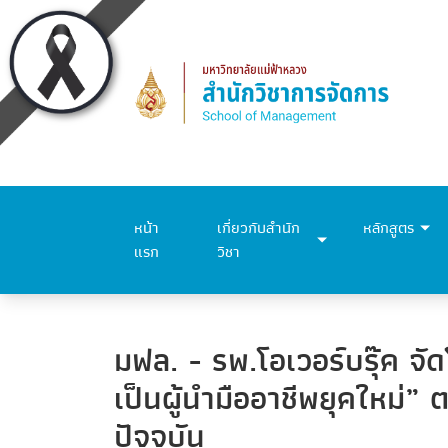
หน้า
เกี่ยวกับสำนัก
หลักสูตร
แรก
วิชา
มฟล. - รพ.โอเวอร์บรุ๊ค จ
เป็นผู้นำมืออาชีพยุคใหม่”
ปัจจุบัน